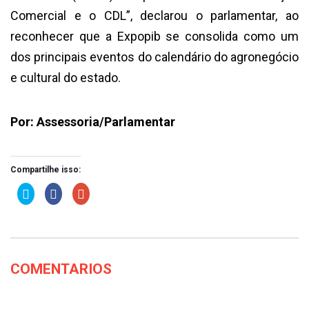
Comercial e o CDL”, declarou o parlamentar, ao
reconhecer que a Expopib se consolida como um
dos principais eventos do calendário do agronegócio
e cultural do estado.
Por: Assessoria/Parlamentar
Compartilhe isso:
Clique
Clique
Compartilhe
para
para
no
compartilhar
compartilhar
Google+
no
no
(abre
Twitter(abre
Facebook(abre
em
em
em
nova
nova
nova
janela)
janela)
janela)
COMENTARIOS